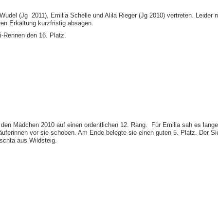
del (Jg 2011), Emilia Schelle und Alila Rieger (Jg 2010) vertreten. Leider
en Erkältung kurzfristig absagen.
i-Rennen den 16. Platz.
bei den Mädchen 2010 auf einen ordentlichen 12. Rang. Für Emilia sah es lang
uferinnen vor sie schoben. Am Ende belegte sie einen guten 5. Platz. Der Sie
schta aus Wildsteig.