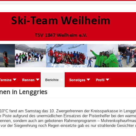
Termine
Rennen
Berichte
Sonstiges
Profil
nen in Lenggries
 10°C fand am Samstag das 10. Zwergerlrennen der Kreissparkasse in Lenggri
ie Piste aufgrund des unermüdlichen Einsatzes der Pistenhelfer bei den warm
m Rennen, sondern auch am gebotenen Rahmenprogramm – Mohrenkopfwurfmas
or der Siegerehrung noch Regen einsetzte gab es nur strahlende Gesichter d